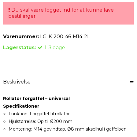
Du skal være logget ind for at kunne lave
bestillinger
Varenummer:
LG-K-200-46-M14-2L
Lagerstatus:
1-3 dage
Beskrivelse
Rollator forgaffel – universal
Specifikationer
Funktion: Forgaffel til rollator
Hjulstørrelse: Op til Ø200 mm
Montering: M14 gevindtap, Ø8 mm akselhul i gaffelben