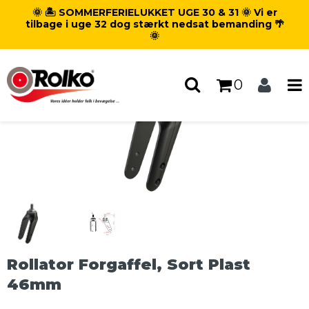
🌞 🏝️ SOMMERFERIELUKKET UGE 30 & 31 🌞 Vi er
Forside
/
Produkter
/
Reservedele
/
tilbage i uge 32 dog stærkt nedsat bemanding 🌴
Svinggafler & tilbehør
/
🌞
Rollator Forgaffel, Sort Plast 46mm
0
Rollator Forgaffel, Sort Plast
46mm