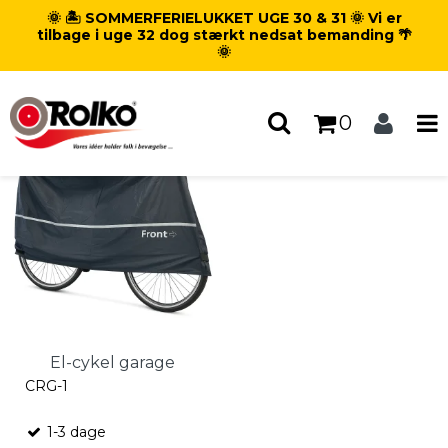
🌞 🏝️ SOMMERFERIELUKKET UGE 30 & 31 🌞 Vi er
Forside
/
Produkter
/
Tilbehør
/
tilbage i uge 32 dog stærkt nedsat bemanding 🌴
Tekstilprodukter
🌞
Tekstilprodukter
0
El-cykel garage
CRG-1
1-3 dage