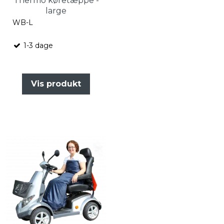
Thermo køretæppe -
large
WB-L
1-3 dage
Vis produkt