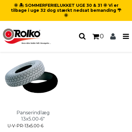
🌞 🏝️ SOMMERFERIELUKKET UGE 30 & 31 🌞 Vi er
Forside
/
Produkter
/
tilbage i uge 32 dog stærkt nedsat bemanding 🌴
Hjul - Dæk - Slanger
/
🌞
Tilbehør til dæk
/
Panserindlæg
Panserindlæg
0
Panserindlæg
13x5.00-6"
U-V-PR-13x5.00-6