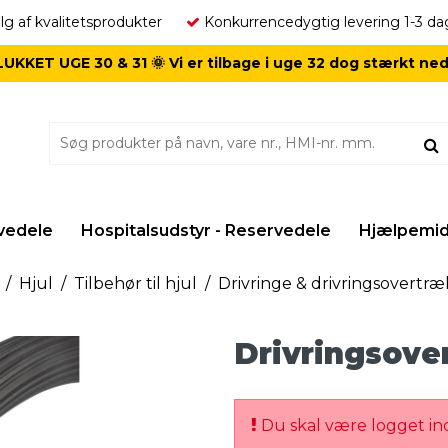
lg af kvalitetsprodukter
Konkurrencedygtig levering 1-3 da
UKKET UGE 30 & 31 🌞 Vi er tilbage i uge 32 dog stærkt ne
vedele
Hospitalsudstyr - Reservedele
Hjælpemidl
/
Hjul
/
Tilbehør til hjul
/
Drivringe & drivringsovertræ
Drivringsove
Du skal være logget ind