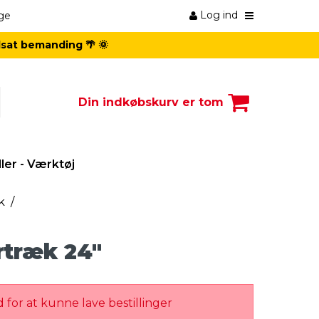
Log ind
ge
dsat bemanding 🌴 🌞
Din indkøbskurv er tom
er - Værktøj
k
/
rtræk 24"
 for at kunne lave bestillinger