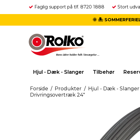
Faglig support på tlf. 8720 1888
Stort udva
🌞 🏝️ SOMMERFERIEL
Hjul - Dæk - Slanger
Tilbehør
Reser
Forside
/
Produkter
/
Hjul - Dæk - Slanger
Drivringsovertræk 24"