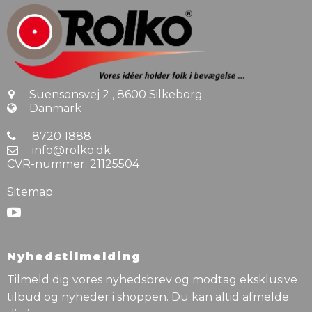
Suensonsvej 2
,
8600 Silkeborg
Danmark
8720 1888
info@rolko.dk
CVR-nummer
:
21125504
Sitemap
Nyhedstilmelding
Tilmeld dig vores nyhedsbrev og modtag eksklusive
tilbud og nyheder i shoppen. Du kan altid afmelde