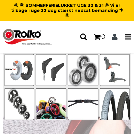
🌞 🏝️ SOMMERFERIELUKKET UGE 30 & 31 🌞 Vi er
Forside
/
Katalog
tilbage i uge 32 dog stærkt nedsat bemanding 🌴
🌞
0