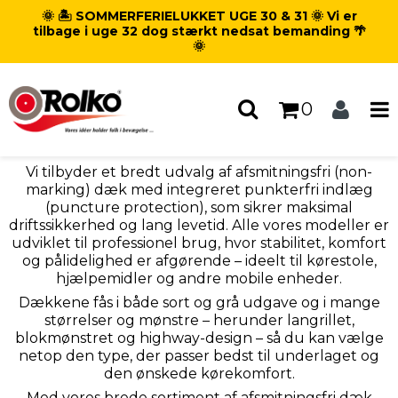
🌞 🏝️ SOMMERFERIELUKKET UGE 30 & 31 🌞 Vi er
Forside
/
Produkter
/
tilbage i uge 32 dog stærkt nedsat bemanding 🌴
Hjul - Dæk - Slanger
/
Dæk
/
🌞
Afsmitning- og punkteringsfri dæk
Afsmitning- og punkteringsfri
0
dæk
Vi tilbyder et bredt udvalg af afsmitningsfri (non-
marking) dæk med integreret punkterfri indlæg
(puncture protection), som sikrer maksimal
driftssikkerhed og lang levetid. Alle vores modeller er
udviklet til professionel brug, hvor stabilitet, komfort
og pålidelighed er afgørende – ideelt til kørestole,
hjælpemidler og andre mobile enheder.
Dækkene fås i både sort og grå udgave og i mange
størrelser og mønstre – herunder langrillet,
blokmønstret og highway-design – så du kan vælge
netop den type, der passer bedst til underlaget og
den ønskede kørekomfort.
Med vores brede sortiment af afsmitningsfri dæk