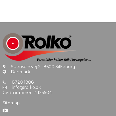
Suensonsvej 2
,
8600 Silkeborg
Danmark
8720 1888
info@rolko.dk
CVR-nummer
:
21125504
Sitemap