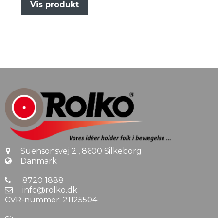
Vis produkt
Suensonsvej 2
,
8600 Silkeborg
Danmark
8720 1888
info@rolko.dk
CVR-nummer
:
21125504