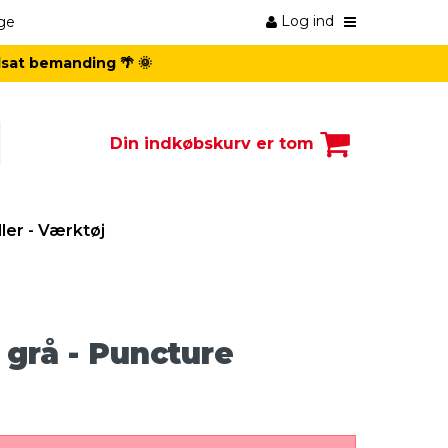
Log ind
ge
dsat bemanding 🌴 🌞
Din indkøbskurv er tom
er - Værktøj
 grå - Puncture