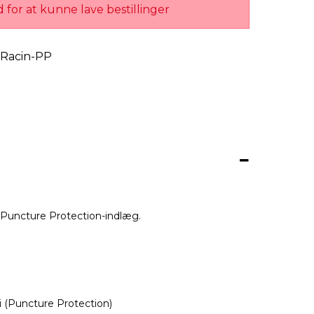
 for at kunne lave bestillinger
Racin-PP
 Puncture Protection-indlæg.
i (Puncture Protection)