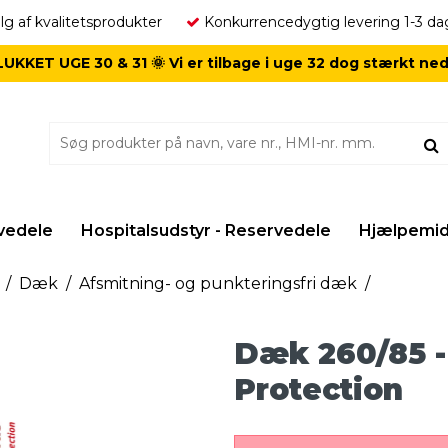
lg af kvalitetsprodukter
Konkurrencedygtig levering 1-3 da
UKKET UGE 30 & 31 🌞 Vi er tilbage i uge 32 dog stærkt ne
vedele
Hospitalsudstyr - Reservedele
Hjælpemidl
/
Dæk
/
Afsmitning- og punkteringsfri dæk
/
Dæk 260/85 -
Protection