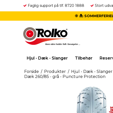
Faglig support på tlf. 8720 1888
Stort udva
🌞 🏝️ SOMMERFERIEL
Hjul - Dæk - Slanger
Tilbehør
Reser
Forside
/
Produkter
/
Hjul - Dæk - Slanger
Dæk 260/85 - grå - Puncture Protection